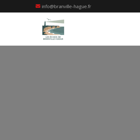
info@branville-hague.fr