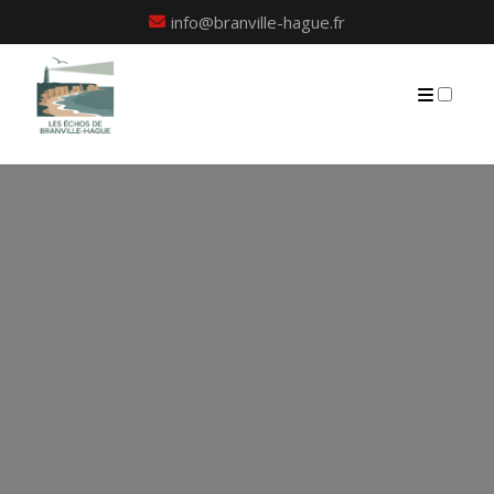
info@branville-hague.fr
QUI SUIS-JE?
PUBLICATIONS